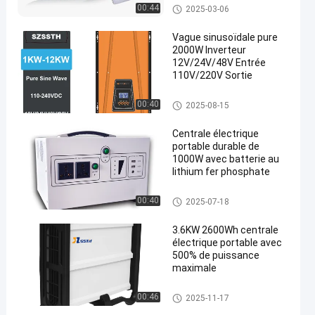
innovante de cellules
Flexible Solar Panel
00:44
2025-03-06
solaires
Vague sinusoïdale pure
2000W Inverteur
12V/24V/48V Entrée
110V/220V Sortie
Pure Sine Wave Power Inverter
00:40
2025-08-15
Centrale électrique
portable durable de
1000W avec batterie au
lithium fer phosphate
Centrale portative
00:40
2025-07-18
3.6KW 2600Wh centrale
électrique portable avec
500% de puissance
maximale
Centrale portative
00:46
2025-11-17