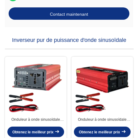
Contact maintenant
Inverseur pur de puissance d'onde sinusoïdale
Onduleur à onde sinusoïdale
Onduleur à onde sinusoïdale
pure avec une distorsion
pure 1000W CC 12V 24V 48V
harmonique totale inférieure à 3
60V vers CA 110V 220V
Obtenez le meilleur prix
Obtenez le meilleur prix
% pour le fonctionnement sûr des
Transformateur de tension