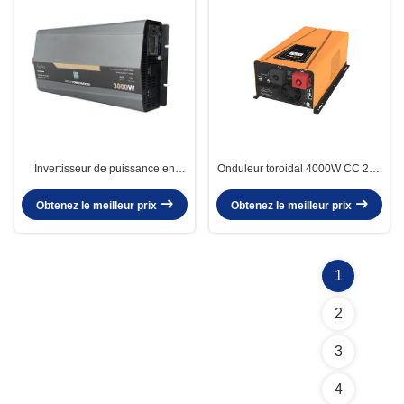
Invertisseur de puissance en
Onduleur toroidal 4000W CC 24V
ondes sinusoïdes 12V 24V 48V à
48V vers CA 110V 220V hors
110V 220V Convertisseur de
réseau onde sinusoïdale pure
Obtenez le meilleur prix
Obtenez le meilleur prix
tension multiple DC à AC
pour système solaire Dimensions
574*345*197MM
1
2
3
4