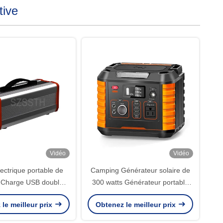
tive
Vidéo
Vidéo
lectrique portable de
Camping Générateur solaire de
 Charge USB double
300 watts Générateur portable
imentation électrique
de 300 watts avec recharge sans
le meilleur prix
Obtenez le meilleur prix
able avec QC3.0
fil