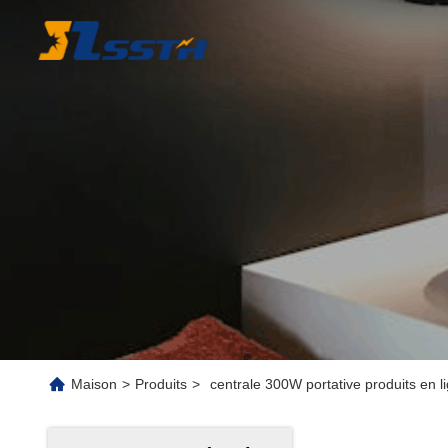
Maison
>
Produits
>
centrale 300W portative produits en l