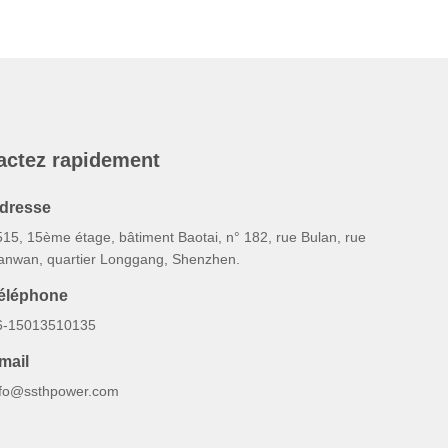
actez rapidement
dresse
515, 15ème étage, bâtiment Baotai, n° 182, rue Bulan, rue
anwan, quartier Longgang, Shenzhen.
éléphone
6-15013510135
mail
nfo@ssthpower.com