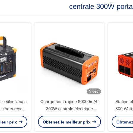
centrale 300W porta
Vidéo
ble silencieuse
Chargement rapide 90000mAh
Station é
ls hors réseau
300W centrale électrique
300 Watt
n voiture
portable pour tentes de camping
Camping al
leur prix
Obtenez le meilleur prix
Obtenez 
extérieures 220V 110V
port